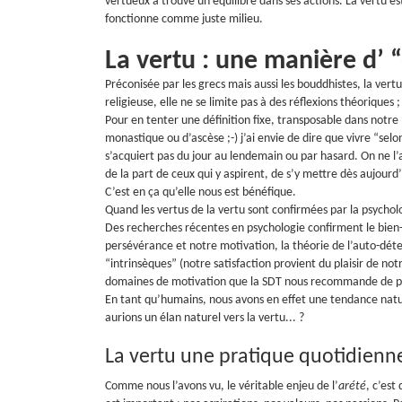
vertueux a trouvé un équilibre dans ses actions. La vertu est
fonctionne comme juste milieu.
La vertu : une manière d’ 
Préconisée par les grecs mais aussi les bouddhistes, la ver
religieuse, elle ne se limite pas à des réflexions théoriques ;
Pour en tenter une définition fixe, transposable dans notre
monastique ou d’ascèse ;-) j’ai envie de dire que vivre “selon 
s’acquiert pas du jour au lendemain ou par hasard. On ne l’a
de la part de ceux qui y aspirent, de s’y mettre dès aujour
C’est en ça qu’elle nous est bénéfique.
Quand les vertus de la vertu sont confirmées par la psych
Des recherches récentes en psychologie confirment le bien-
persévérance et notre motivation, la théorie de l’auto-déter
“intrinsèques” (notre satisfaction provient du plaisir de not
domaines de motivation que la SDT nous recommande de priv
En tant qu’humains, nous avons en effet une tendance natur
aurions un élan naturel vers la vertu... ?
La vertu une pratique quotidienn
Comme nous l’avons vu, le véritable enjeu de l’
arété
, c’est