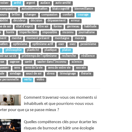
ivoiser
arété
argent
audace
auto-amitié
-compassion
autodétermination
biais cognitif
bienveillance
nours
briller
changer
compassion
confort
courage
abilité
décideur
décision
dépassement
erreur
me de soi
état d'esprit
être soi
forme
germeau
habitude
s
honte
imperfection
impossible
inconnu
journalisme
ment
mental
moment présent
montaigne
morale
vation
optimisme
optimisme actif
oser
osez
pessimisme
o
philosophie
plasticité
plastique
platon
ir sur sa vie
printemps de l'optimisme
recherche
résilience
esse
sagesse
santé
sauter dans l'inconnu
science
épasser
sens
sens de la vie
sens de votre vie
socrate
tude
sondage
souci de soi
stress
témoignage
théorie
ur personnelle
vertu
vidéo
Comment traversez-vous ces moments si
inhabituels et que pourrions-nous vous
rter pour que ça se passe mieux ?
Quelles compétences clés pour écarter les
risques de burnout et bâtir une écologie