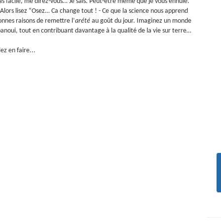
as facile, me direz-vous… Je sais. Peut-être même que je vous ennuie.
Alors lisez “Osez… Ca change tout ! - Ce que la science nous apprend
onnes raisons de remettre l’
arété
au goût du jour.
Imaginez un monde
panoui, tout en contribuant davantage à la qualité de la vie sur terre…
ez en faire...