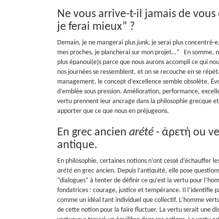
Ne vous arrive-t-il jamais de vous
je ferai mieux” ?
Demain, je ne mangerai plus
junk
, je serai plus concentré-e
mes proches, je plancherai sur mon projet…”
En somme, no
plus épanoui(e)s parce que nous aurons accompli ce qui nous 
nos journées se ressemblent, et on se recouche en se rép
management, le concept d’excellence semble obsolète. Évoq
d’emblée sous pression. Amélioration, performance, excell
vertu prennent leur ancrage dans la philosophie grecque et
apporter que ce que nous en préjugeons.
En grec ancien
arété
- ἀρετή ou ve
antique.
En philosophie, certaines notions n’ont cessé d’échauffer les
arété
en grec ancien. Depu
is l’antiquité, elle pose questio
“dialogues” à tenter de définir ce qu’est la vertu pour l’hom
fondatrices : courage, justice et tempérance. Il l’identifie pa
comme un idéal tant individuel que collectif. L’homme vertu
de cette notion pour la faire fluctuer. La vertu serait une d