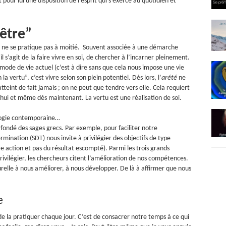
 pour lui une disposition de l’esprit qui s’exerce au quotidien et
“être”
tu ne se pratique pas à moitié. Souvent associée à une démarche
 il s’agit de la faire vivre en soi, de chercher à l’incarner pleinement.
 mode de vie actuel (c’est à dire sans que cela nous impose une vie
la vertu”, c’est vivre selon son plein potentiel. Dès lors, l’
arété
ne
tteint de fait jamais ; on ne peut que tendre vers elle. Cela requiert
d’hui et même dès maintenant. La vertu est une réalisation de soi.
ologie contemporaine…
fondé des sages grecs. Par exemple, pour faciliter notre
mination (SDT) nous invite à privilégier des objectifs de type
re action et pas du résultat escompté). Parmi les trois grands
ilégier, les chercheurs citent l’amélioration de nos compétences.
elle à nous améliorer, à nous développer. De là à affirmer que nous
e
 de la pratiquer chaque jour. C’est de consacrer notre temps à ce qui