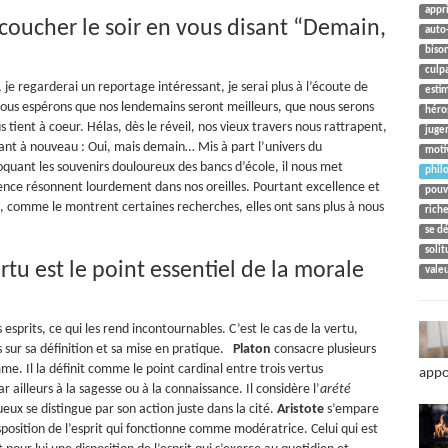
appr
 coucher le soir en vous disant “Demain,
auto
biso
culp
, je regarderai un reportage intéressant, je serai plus à l’écoute de
esti
us espérons que nos lendemains seront meilleurs, que nous serons
héro
tient à coeur. Hélas, dès le réveil, nos vieux travers nous rattrapent,
juge
étant à nouveau : Oui, mais demain…
Mis à part l’univers du
moti
uant les souvenirs douloureux des bancs d’école, il nous met
phil
ence résonnent lourdement dans nos oreilles. Pourtant excellence et
pouvo
, comme le montrent certaines recherches, elles ont sans plus à nous
rich
se d
soli
rtu
est le point essentiel de la morale
vale
 esprits, ce qui les rend incontournables. C’est le cas de la vertu,
ns sur sa définition et sa mise en pratique.
Platon
consacre plusieurs
me. Il la définit comme le point cardinal entre trois vertus
appo
r ailleurs à la sagesse ou à la connaissance. Il considère l’
arété
eux se distingue par son action juste dans la cité.
Aristote
s’empare
isposition de l’esprit qui fonctionne comme modératrice. Celui qui est