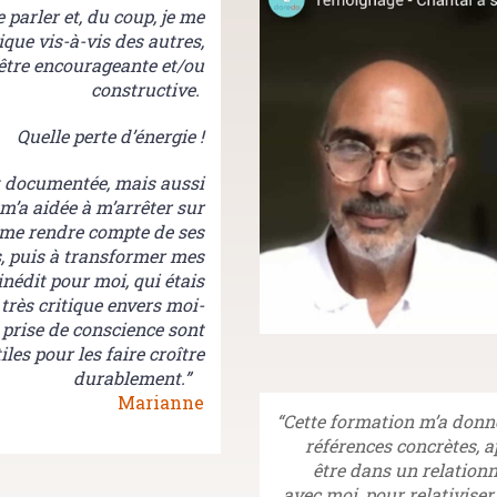
 parler et, du coup, je me
ique vis-à-vis des autres,
 être encourageante et/ou
constructive.
Quelle perte d’énergie !
t documentée, mais aussi
m’a aidée à m’arrêter sur
à me rendre compte de ses
, puis à transformer mes
 inédit pour moi, qui étais
 très critique envers moi-
prise de conscience sont
les pour les faire croître
durablement.”
Marianne
“Cette formation m’a donné
références concrètes, a
être dans un relationn
avec moi, pour relativise