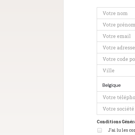
Belgique
Conditions Généra
J'ai lu les c