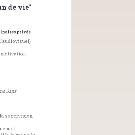
an de vie"
inaires privés
d'audiovisuel)
t motivation
ns Sans
la supervision
r email
 16h de conseils