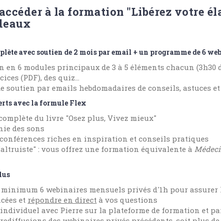
accéder à la formation "Libérez votre él
adeaux
lète avec soutien de 2 mois par email + un programme de 6 web
n en 6 modules principaux de 3 à 5 éléments chacun (3h30 
cices (PDF), des quiz...
de soutien par emails hebdomadaires de conseils, astuces e
erts avec la formule Flex
complète du livre "Osez plus, Vivez mieux"
ie des sons
 conférences riches en inspiration et conseils pratiques
altruiste"
: vous offrez une formation équivalente à
Médeci
lus
e minimum 6 webinaires mensuels privés d'1h pour assurer 
ncées et
répondre en direct
à vos questions
individuel avec Pierre sur la plateforme de formation et pa
 rediffusions des webinaires privés précédents, soit plus de