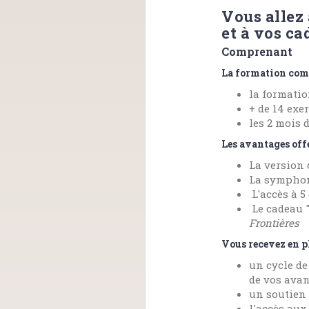
Vous allez 
et à vos c
Comprenant
La formation comp
la formatio
+ de 14 exer
les 2 mois 
Les avantages off
La version 
La symphon
L'accès à 5
Le cadeau "
Frontières
Vous recevez en p
un cycle d
de vos ava
un soutien 
l'accès aux