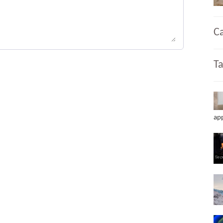
C
T
app