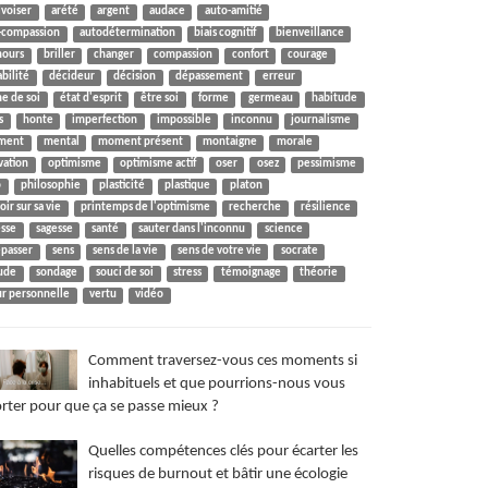
ivoiser
arété
argent
audace
auto-amitié
-compassion
autodétermination
biais cognitif
bienveillance
nours
briller
changer
compassion
confort
courage
abilité
décideur
décision
dépassement
erreur
me de soi
état d'esprit
être soi
forme
germeau
habitude
s
honte
imperfection
impossible
inconnu
journalisme
ment
mental
moment présent
montaigne
morale
vation
optimisme
optimisme actif
oser
osez
pessimisme
o
philosophie
plasticité
plastique
platon
ir sur sa vie
printemps de l'optimisme
recherche
résilience
esse
sagesse
santé
sauter dans l'inconnu
science
épasser
sens
sens de la vie
sens de votre vie
socrate
tude
sondage
souci de soi
stress
témoignage
théorie
ur personnelle
vertu
vidéo
Comment traversez-vous ces moments si
inhabituels et que pourrions-nous vous
rter pour que ça se passe mieux ?
Quelles compétences clés pour écarter les
risques de burnout et bâtir une écologie