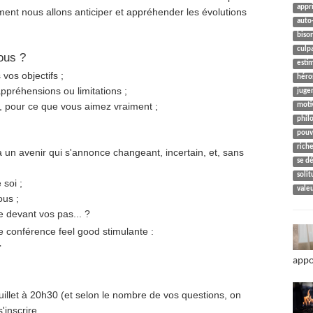
appr
ment nous allons anticiper et appréhender les évolutions
auto
biso
culp
vous ?
esti
vos objectifs ;
héro
ppréhensions ou limitations ;
juge
s, pour ce que vous aimez vraiment ;
moti
phil
pouvo
rich
 un avenir qui s'annonce changeant, incertain, et, sans
se d
soli
 soi ;
vale
ous ;
e devant vos pas... ?
e conférence feel good stimulante :
r
appo
juillet à 20h30 (et selon le nombre de vos questions, on
'inscrire.